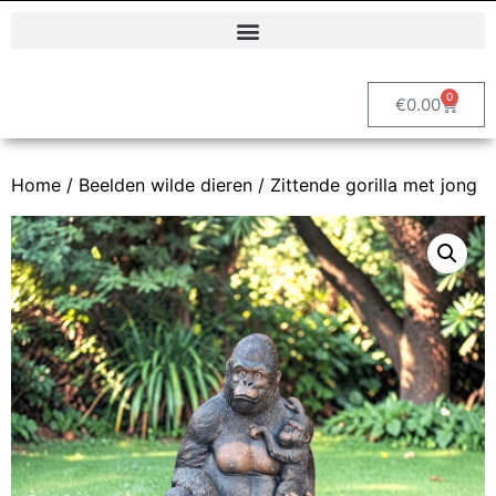
Polyester dierenbeelden en decoratieve tuinbeelden | Vrolijke Beelden
0
€
0.00
Home
/
Beelden wilde dieren
/ Zittende gorilla met jong