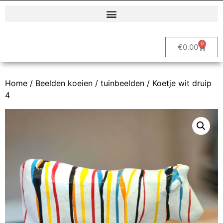
Polyester dierenbeelden en decoratieve tuinbeelden | Vrolijke Beelden
0
€
0.00
Home
/
Beelden koeien / tuinbeelden
/ Koetje wit druip
4