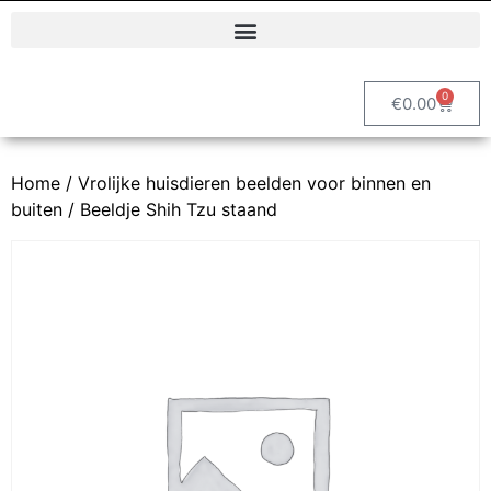
Polyester dierenbeelden en decoratieve tuinbeelden | Vrolijke Beelden
0
€
0.00
Home
/
Vrolijke huisdieren beelden voor binnen en
buiten
/ Beeldje Shih Tzu staand