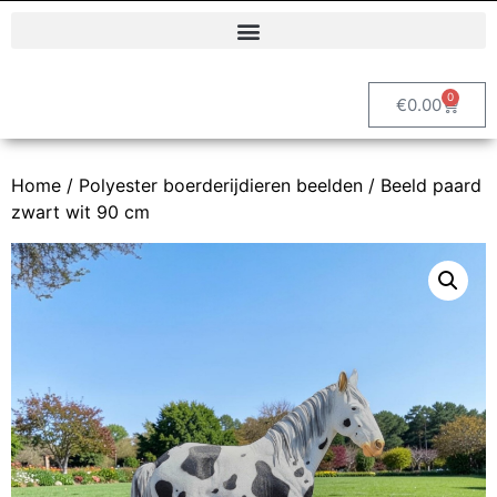
Polyester dierenbeelden en decoratieve tuinbeelden | Vrolijke Beelden
0
€
0.00
Home
/
Polyester boerderijdieren beelden
/ Beeld paard
zwart wit 90 cm