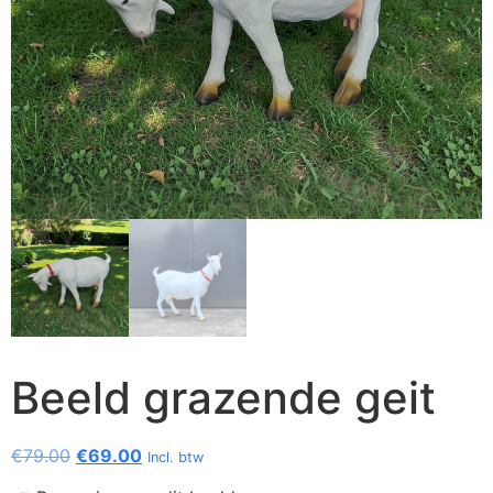
Beeld grazende geit
€
79.00
€
69.00
Incl. btw