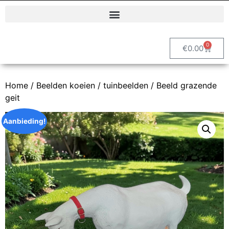
Polyester dierenbeelden en decoratieve tuinbeelden | Vrolijke Beelden
0
€
0.00
Home
/
Beelden koeien / tuinbeelden
/ Beeld grazende
geit
Aanbieding!