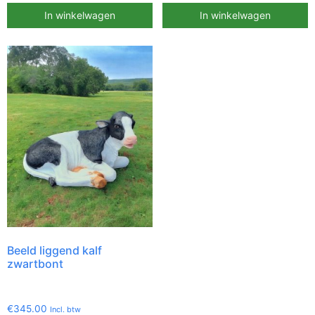
In winkelwagen
In winkelwagen
Beeld liggend kalf
zwartbont
€
345.00
Incl. btw