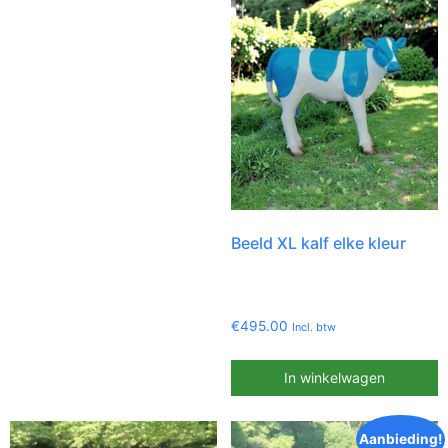
Beeld XL kalf elke kleur
€
495.00
Incl. btw
In winkelwagen
Aanbieding!