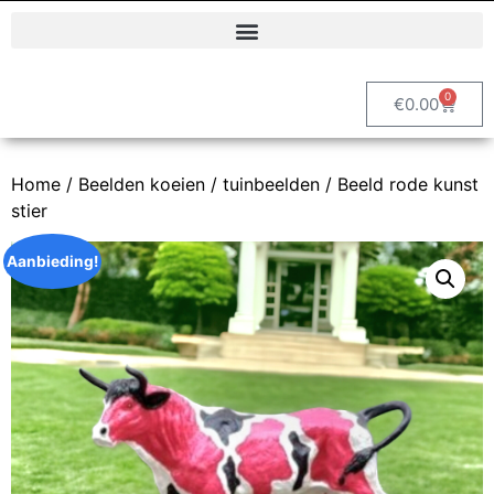
Polyester dierenbeelden en decoratieve tuinbeelden | Vrolijke Beelden
0
€
0.00
Home
/
Beelden koeien / tuinbeelden
/ Beeld rode kunst
stier
Aanbieding!