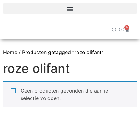
Polyester dierenbeelden en decoratieve tuinbeelden | Vrolijke Beelden
0
€
0.00
Home
/ Producten getagged “roze olifant”
roze olifant
Geen producten gevonden die aan je
selectie voldoen.