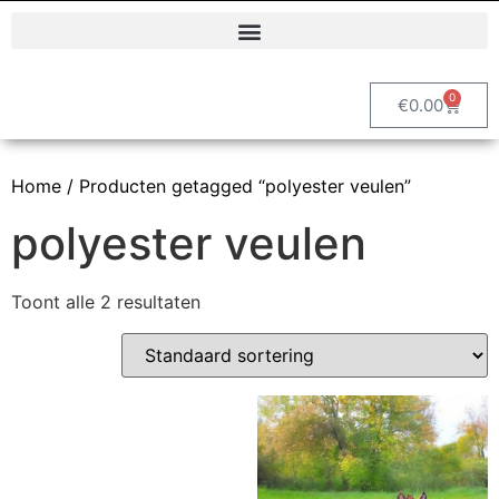
Polyester dierenbeelden en decoratieve tuinbeelden | Vrolijke Beelden
0
€
0.00
Home
/ Producten getagged “polyester veulen”
polyester veulen
Toont alle 2 resultaten