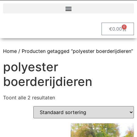
Polyester dierenbeelden en decoratieve tuinbeelden | Vrolijke Beelden
0
€
0.00
Home
/ Producten getagged “polyester boerderijdieren”
polyester
boerderijdieren
Toont alle 2 resultaten