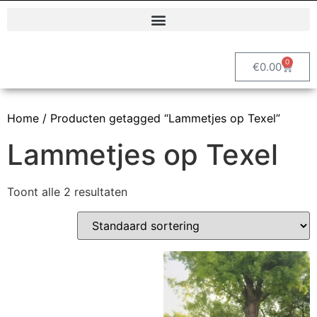
Polyester dierenbeelden en decoratieve tuinbeelden | Vrolijke Beelden
0
€
0.00
Home
/ Producten getagged “Lammetjes op Texel”
Lammetjes op Texel
Toont alle 2 resultaten