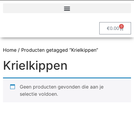
Polyester dierenbeelden en decoratieve tuinbeelden | Vrolijke Beelden
0
€
0.00
Home
/ Producten getagged “Krielkippen”
Krielkippen
Geen producten gevonden die aan je
selectie voldoen.