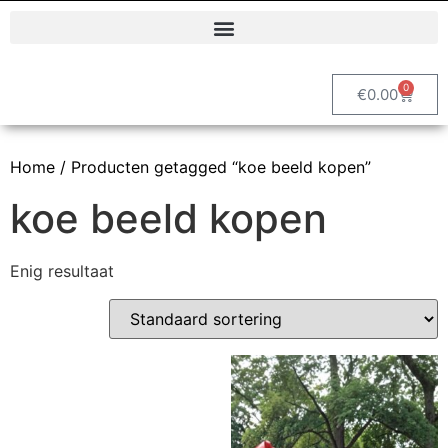
Polyester dierenbeelden en decoratieve tuinbeelden | Vrolijke Beelden
0
€
0.00
Home
/ Producten getagged “koe beeld kopen”
koe beeld kopen
Enig resultaat