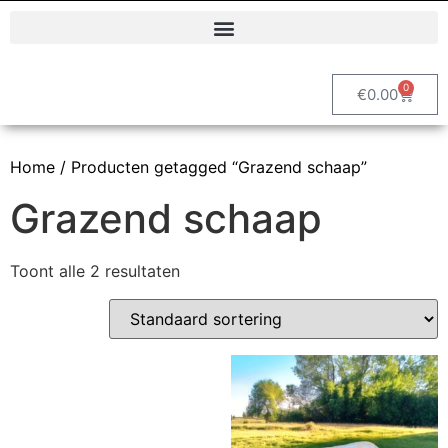
Polyester dierenbeelden en decoratieve tuinbeelden | Vrolijke Beelden
0
€
0.00
Home
/ Producten getagged “Grazend schaap”
Grazend schaap
Toont alle 2 resultaten